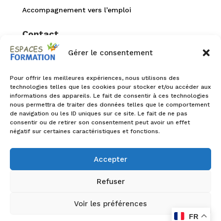
Accompagnement vers l’emploi
Contact
Gérer le consentement
02 40 94 99 52


accueil@espaces-formation.com
Pour offrir les meilleures expériences, nous utilisons des
technologies telles que les cookies pour stocker et/ou accéder aux
informations des appareils. Le fait de consentir à ces technologies

1 rue de la Petite reine
nous permettra de traiter des données telles que le comportement
44100 Nantes
de navigation ou les ID uniques sur ce site. Le fait de ne pas
consentir ou de retirer son consentement peut avoir un effet

Infos accessibilité
négatif sur certaines caractéristiques et fonctions.
Accepter
Politique de confidentialité
–
Politique de
Refuser
cookies UE
–
Mentions légales
© 2026 Espaces Formation. Réalisé avec
Voir les préférences
passion par Web Essentiel
FR