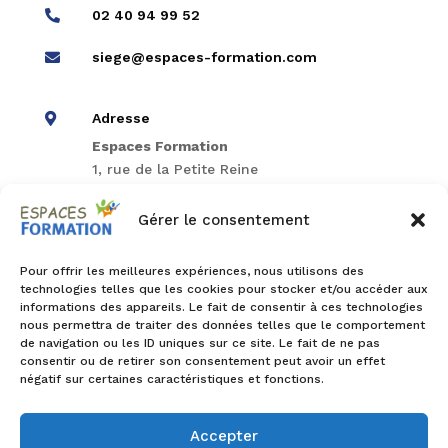
02 40 94 99 52

siege@espaces-formation.com

Adresse

Espaces Formation
1, rue de la Petite Reine
44100 Nantes
Gérer le consentement
Horaires d’accueil du standard

Pour offrir les meilleures expériences, nous utilisons des
•
Lundi, mardi, jeudi
: 9h–12h / 13h45–17h
technologies telles que les cookies pour stocker et/ou accéder aux
•
Mercredi, vendredi
: 9h–12h / 13h45–15h
informations des appareils. Le fait de consentir à ces technologies
nous permettra de traiter des données telles que le comportement
de navigation ou les ID uniques sur ce site. Le fait de ne pas
consentir ou de retirer son consentement peut avoir un effet
Accès

négatif sur certaines caractéristiques et fonctions.
• Bus ligne 20 – arrêt Branchoire
• Bus ligne 23 – arrêt Repos de chasse
Accepter
• Tram ligne 1 – arrêt Croix Bonneau